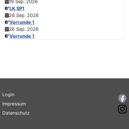
19 Sep. 2026
LK SP1
26 Sep. 2026
Vorrunde 1
26 Sep. 2026
Vorrunde 1
Login
F
Impressum
I
Datenschutz