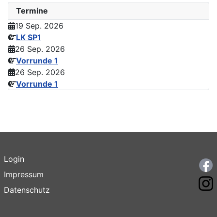
Termine
19 Sep. 2026
LK SP1
26 Sep. 2026
Vorrunde 1
26 Sep. 2026
Vorrunde 1
Login
F
Impressum
I
Datenschutz