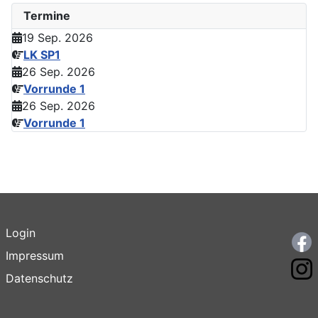
Termine
19 Sep. 2026
LK SP1
26 Sep. 2026
Vorrunde 1
26 Sep. 2026
Vorrunde 1
Login
F
Impressum
I
Datenschutz