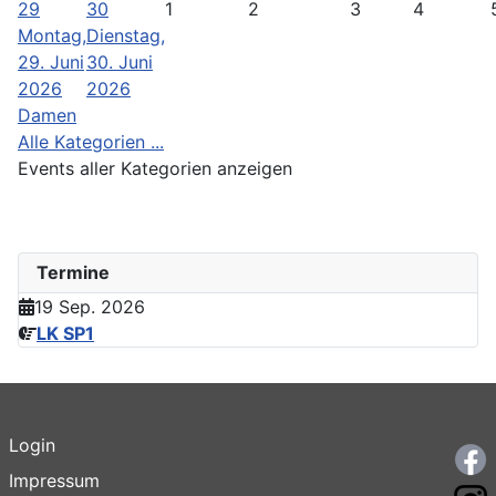
29
30
1
2
3
4
Montag,
Dienstag,
29. Juni
30. Juni
2026
2026
Damen
Alle Kategorien ...
Events aller Kategorien anzeigen
Termine
19 Sep. 2026
LK SP1
Login
F
Impressum